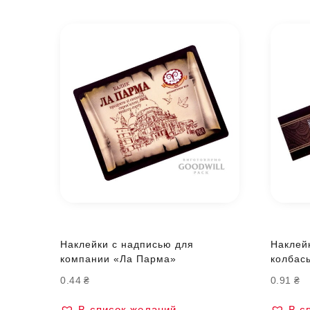
Наклейки с надписью для
Наклей
компании «Ла Парма»
колбас
0.44
₴
0.91
₴
В список желаний
В с