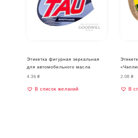
Этикетка фигурная зеркальная
Этикет
для автомобильного масла
«Чапли
4.36
₴
2.08
₴
В список желаний
В с