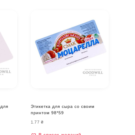
 для
Этикетка для сыра со своим
принтом 98*59
1.77
₴
В список желаний