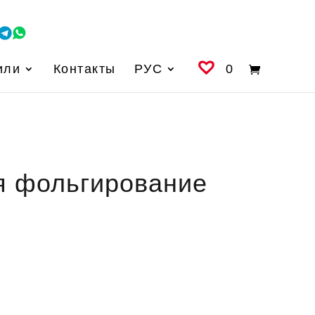
или
Контакты
РУС
0
я фольгирование