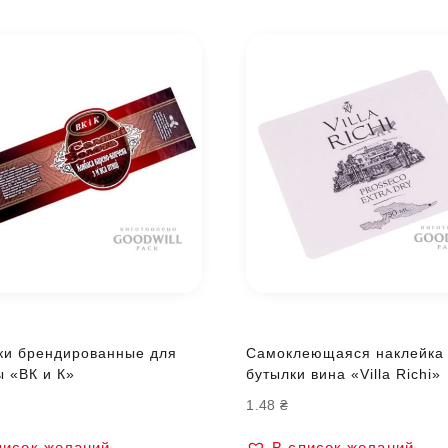
ки брендированные для
Самоклеющаяся наклейка
ы «ВК и К»
бутылки вина «Villa Richi»
1.48
₴
писок желаний
В список желаний