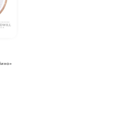
бино»