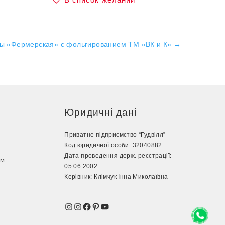
сы «Фермерская» с фольгированием ТМ «ВК и К»
→
Юридичні дані
Приватне підприємство “Гудвілл”
Код юридичної особи: 32040882
Дата проведення держ. реєстрації:
ом
05.06.2002
з
Керівник: Клімчук Інна Миколаївна
Instagram
Instagram
Facebook
Pinterest
YouTube