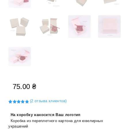
75.00
₴
(
2
отзыва клиентов)
Рейтинг
5.00
из 5
На коробку наносится Ваш логотип
на основе
опроса
Коробка из переплетного картона для ювелирных
пользовате
лей
украшений