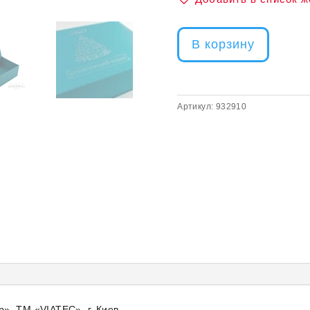
В корзину
Артикул:
932910
», ТМ «VIATEC», г. Киев.