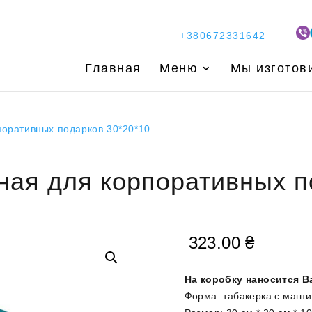
+380672331642
Главная
Меню
Мы изготов
оративных подарков 30*20*10
ая для корпоративных п
323.00
₴
На коробку наносится В
Форма: табакерка с магн