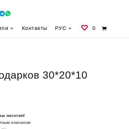
или
Контакты
РУС
0
одарков 30*20*10
аш логотип!
итным клапаном