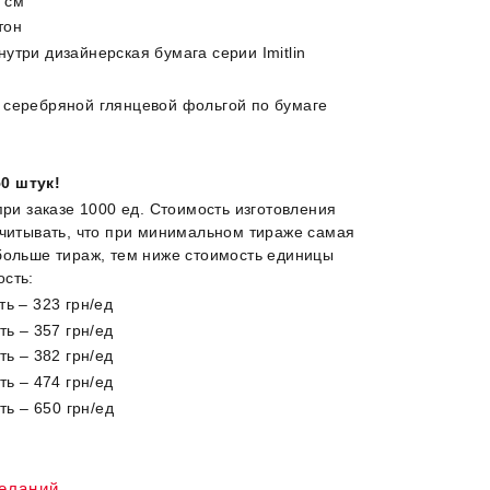
0 см
тон
утри дизайнерская бумага серии Imitlin
 серебряной глянцевой фольгой по бумаге
0 штук!
при заказе 1000 ед. Стоимость изготовления
учитывать, что при минимальном тираже самая
больше тираж, тем ниже стоимость единицы
ость:
ть – 323 грн/ед
ь – 357 грн/ед
ь – 382 грн/ед
ь – 474 грн/ед
ь – 650 грн/ед
желаний