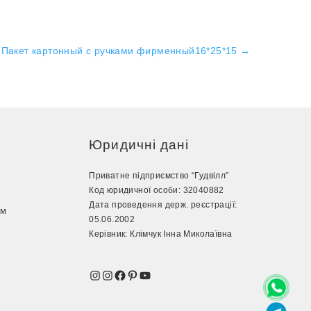
Пакет картонный с ручками фирменный16*25*15
→
Юридичні дані
Приватне підприємство “Гудвілл”
Код юридичної особи: 32040882
Дата проведення держ. реєстрації:
ом
05.06.2002
з
Керівник: Клімчук Інна Миколаївна
Instagram
Instagram
Facebook
Pinterest
YouTube