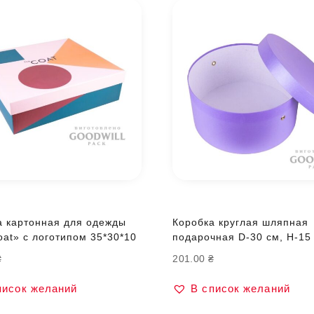
а картонная для одежды
Коробка круглая шляпная
at» с логотипом 35*30*10
подарочная D-30 см, H-15
₴
201.00
₴
писок желаний
В список желаний