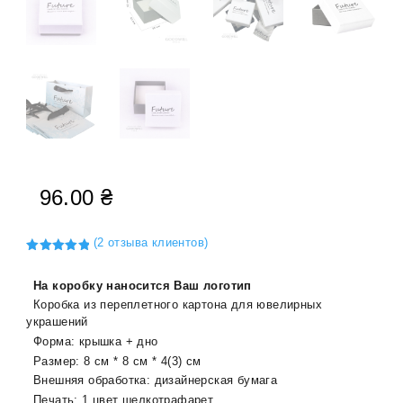
96.00
₴
(
2
отзыва клиентов)
Рейтинг
5.00
из 5
На коробку наносится Ваш логотип
на основе
опроса
Коробка из переплетного картона для ювелирных
пользовате
лей
украшений
Форма: крышка + дно
Размер: 8 см * 8 см * 4(3) см
Внешняя обработка: дизайнерская бумага
Печать: 1 цвет шелкотрафарет