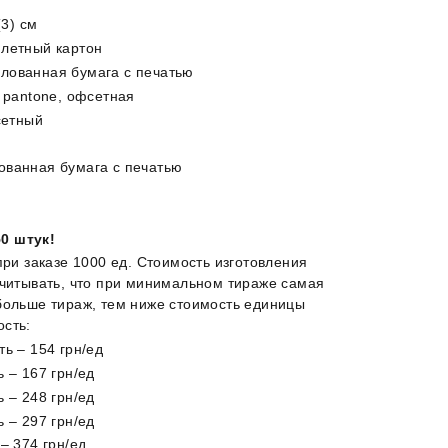
(3) см
плетный картон
лованная бумага с печатью
, pantone, офсетная
сетный
ованная бумага с печатью
0 штук!
при заказе 1000 ед. Стоимость изготовления
учитывать, что при минимальном тираже самая
больше тираж, тем ниже стоимость единицы
ость:
ть – 154 грн/ед
 – 167 грн/ед
 – 248 грн/ед
 – 297 грн/ед
– 374 грн/ед