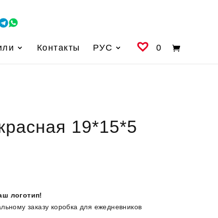
или
Контакты
РУС
0
красная 19*15*5
аш логотип!
альному заказу коробка для ежедневников