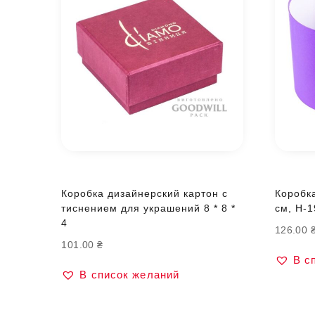
Коробка дизайнерский картон с
Коробка
тиснением для украшений 8 * 8 *
см, H-1
4
126.00
101.00
₴
В с
В список желаний