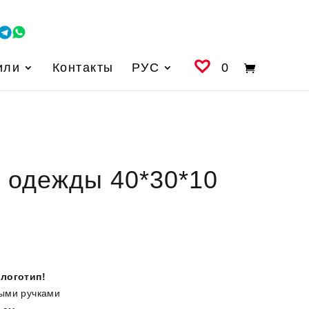
или
Контакты
РУС
0
 одежды 40*30*10
 логотип!
ыми ручками