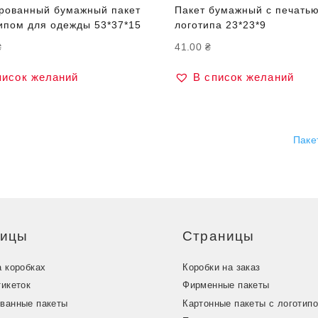
рованный бумажный пакет
Пакет бумажный с печать
типом для одежды 53*37*15
логотипа 23*23*9
₴
41.00
₴
писок желаний
В список желаний
Паке
ницы
Страницы
а коробках
Коробки на заказ
тикеток
Фирменные пакеты
ванные пакеты
Картонные пакеты с логотип