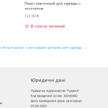
ю
Пакет картонный для одежды с
логотипом
112.00
₴
В список желаний
т белый крафт с репсовыми ручками для одежды
→
Юридичні дані
Приватне підприємство “Гудвілл”
Код юридичної особи: 32040882
Дата проведення держ. реєстрації:
ом
05.06.2002