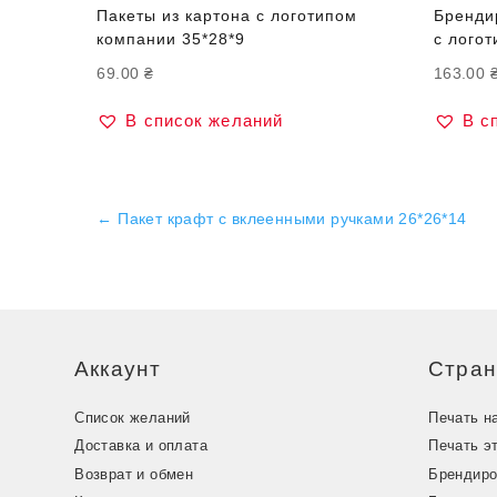
Пакеты из картона с логотипом
Бренди
компании 35*28*9
с лого
69.00
₴
163.00
В список желаний
В с
←
Пакет крафт с вклеенными ручками 26*26*14
Аккаунт
Стра
Список желаний
Печать н
Доставка и оплата
Печать э
Возврат и обмен
Брендиро