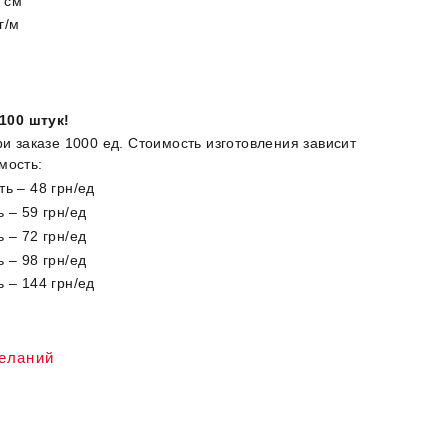
2 см
г/м
100 штук!
ри заказе 1000 ед. Стоимость изготовления зависит
мость:
ь – 48 грн/ед
 – 59 грн/ед
 – 72 грн/ед
 – 98 грн/ед
 – 144 грн/ед
желаний