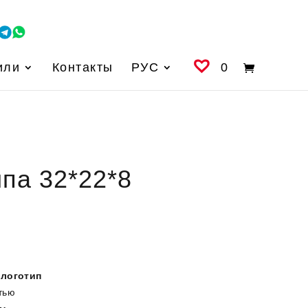
или
Контакты
РУС
0
па 32*22*8
 логотип
тью