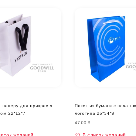
з паперу для прикрас з
Пакет из бумаги с печать
пом 22*12*7
логотипа 25*34*9
47.00
₴
писок желаний
В список желаний