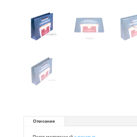
Описание
Пакет мелованный
с печатью
.