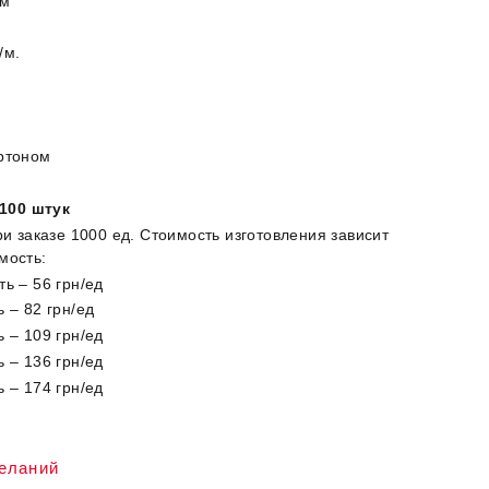
см
/м.
артоном
100 штук
ри заказе 1000 ед. Стоимость изготовления зависит
мость:
ь – 56 грн/ед
 – 82 грн/ед
 – 109 грн/ед
 – 136 грн/ед
 – 174 грн/ед
желаний