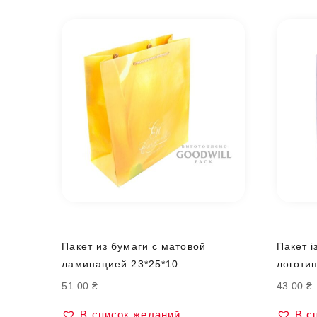
Пакет из бумаги с матовой
Пакет і
ламинацией 23*25*10
логоти
51.00
₴
43.00
₴
В список желаний
В с