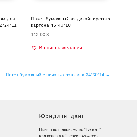
ом для
Пакет бумажный из дизайнерского
2*24*11
картона 45*40*10
112.00
₴
В список желаний
Пакет бумажный с печатью логотипа 34*30*14
→
Юридичні дані
Приватне підприємство “Гудвілл”
Код юридичної особи: 32040882