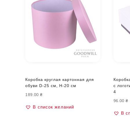
Коробка круглая картонная для
Коробк
обуви D-25 см, H-20 см
с логот
4
189.00
₴
96.00
₴
В список желаний
В с