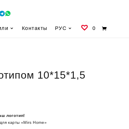
или
Контакты
РУС
0
отипом 10*15*1,5
аш логотип!
для карты «Mirs Home»