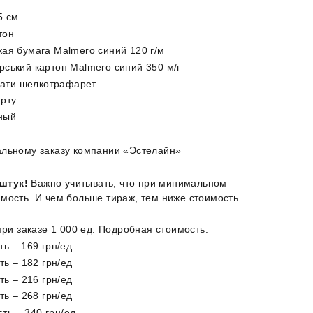
5 см
тон
ая бумага Malmero синий 120 г/м
ський картон Malmero синий 350 м/г
ечати шелкотрафарет
арту
ный
альному заказу компании «Эстелайн»
штук!
Важно учитывать, что при минимальном
мость. И чем больше тираж, тем ниже стоимость
при заказе 1 000 ед. Подробная стоимость:
ть – 169 грн/ед
ь – 182 грн/ед
ь – 216 грн/ед
ь – 268 грн/ед
ь – 340 грн/ед