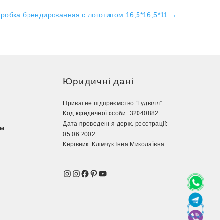
оробка брендированная с логотипом 16,5*16,5*11
→
Юридичні дані
Приватне підприємство “Гудвілл”
Код юридичної особи: 32040882
Дата проведення держ. реєстрації:
ом
05.06.2002
з
Керівник: Клімчук Інна Миколаївна
Instagram
Instagram
Facebook
Pinterest
YouTube