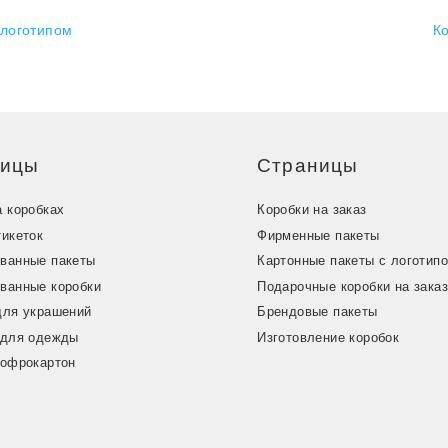
 логотипом
К
ницы
Страницы
а коробках
Коробки на заказ
тикеток
Фирменные пакеты
ванные пакеты
Картонные пакеты с логотип
ванные коробки
Подарочные коробки на зака
для украшений
Брендовые пакеты
 для одежды
Изготовление коробок
гофрокартон