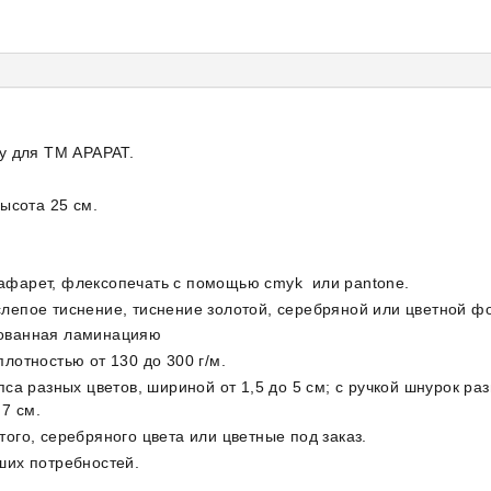
зу для ТМ АРАРАТ.
ысота 25 см.
афарет, флексопечать с помощью cmyk или pantone.
лепое тиснение, тиснение золотой, серебряной или цветной фо
рованная ламинацияю
лотностью от 130 до 300 г/м.
а разных цветов, шириной от 1,5 до 5 см; с ручкой шнурок разны
7 см.
ого, серебряного цвета или цветные под заказ.
ших потребностей.