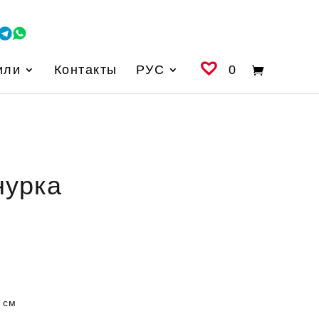
или
Контакты
РУС
0
нурка
0 см