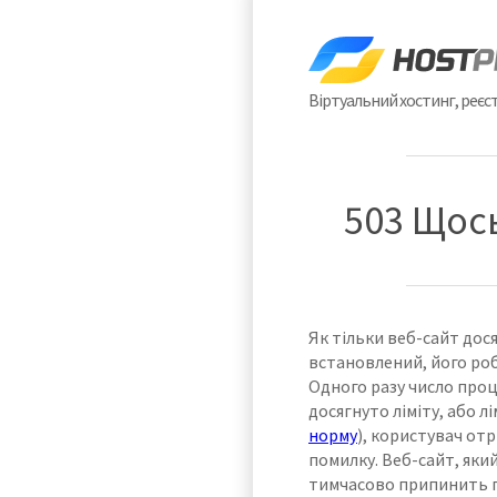
Віртуальний хостинг, реєст
503 Щось
Як тільки веб-сайт дося
встановлений, його ро
Одного разу число проц
досягнуто ліміту, або 
норму
), користувач от
помилку. Веб-сайт, яки
тимчасово припинить п