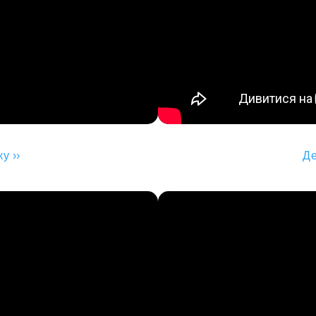
у ››
Де