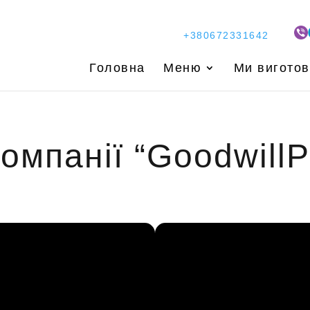
+380672331642
Головна
Меню
Ми вигото
омпанії “GoodwillP