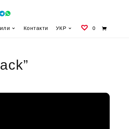
вили
Контакти
УКР
0
ack”