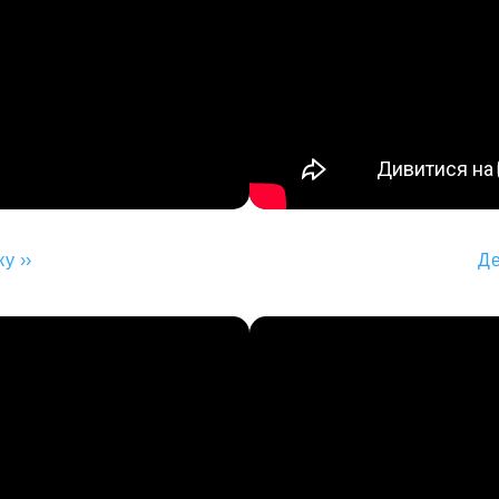
у ››
Де