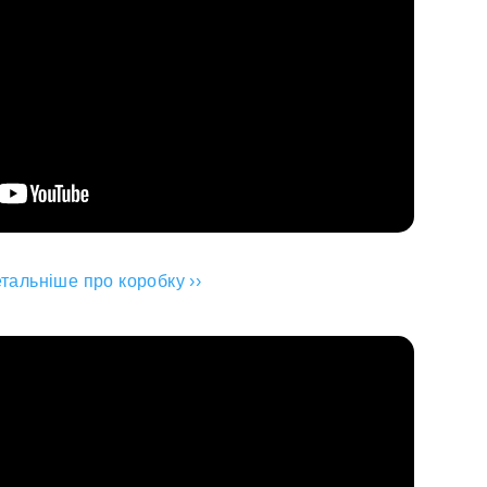
тальніше про коробку ››