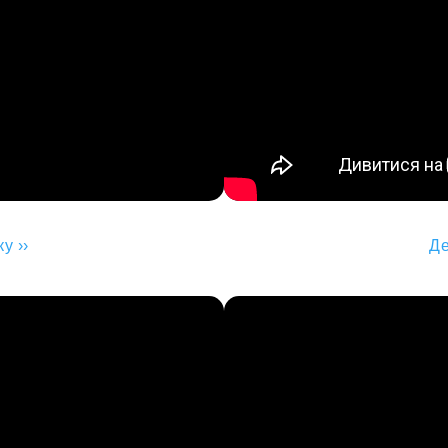
у ››
Де