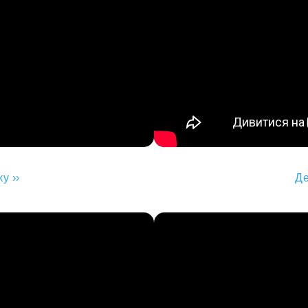
у ››
Де