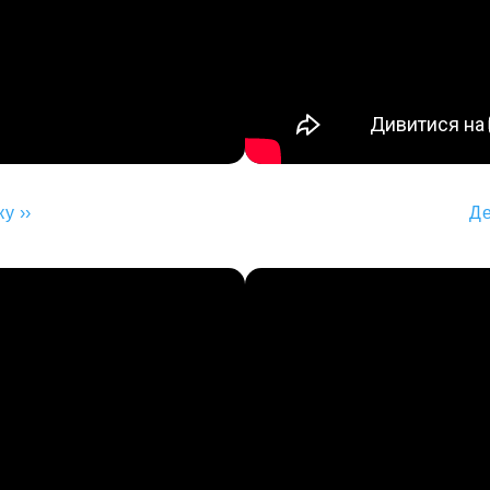
у ››
Де