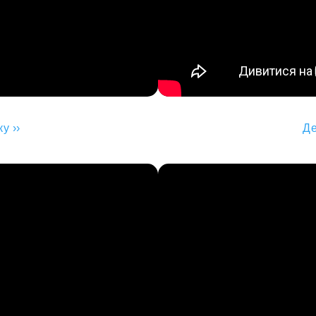
у ››
Де