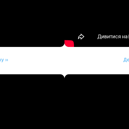
у ››
Де