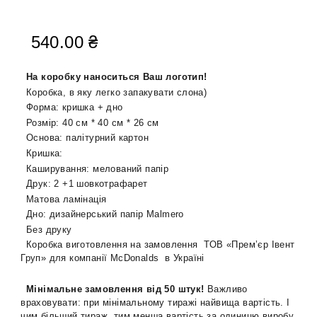
540.00
₴
На коробку наноситься Ваш логотип!
Коробка, в яку легко запакувати слона)
Форма: кришка + дно
Розмір: 40 см * 40 см * 26 см
Основа: палітурний картон
Кришка:
Каширування: мелований папір
Друк: 2 +1 шовкотрафарет
Матова ламінація
Дно: дизайнерський папір Malmero
Без друку
Коробка виготовлення на замовлення ТОВ «Прем’єр Івент
Груп» для компанії McDonalds в Україні
Мінімальне замовлення від 50 штук!
Важливо
враховувати: при мінімальному тиражі найвища вартість. І
чим більший тираж, тим менша вартість за одиницю виробу.