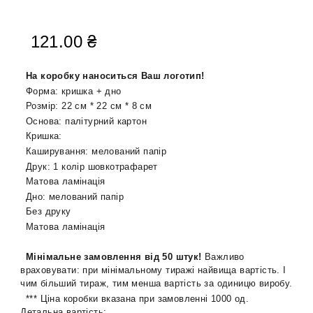
121.00
₴
На коробку наноситься Ваш логотип!
Форма: кришка + дно
Розмір: 22 см * 22 см * 8 см
Основа: палітурний картон
Кришка:
Каширування: мелований папір
Друк: 1 колір шовкотрафарет
Матова ламінація
Дно: мелований папір
Без друку
Матова ламінація
Мінімальне замовлення від 50 штук!
Важливо
враховувати: при мінімальному тиражі найвища вартість. І
чим більший тираж, тим менша вартість за одиницю виробу.
*** Ціна коробки вказана при замовленні 1000 од.
Детальна вартість: