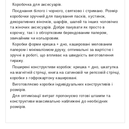
Коробочка для аксесуарів.
Поєднання білого і чорного, святково і стримано. Розмір
коробочки зручний для пакування пасків, хустинок,
декоративних віночків, шарфів, шалей та інших чоловічих
та жіночих аксесуарів. Добре пакувати як просто в
корочку, так і з обгортковим берендованим папером,
звичайним чи кольоровим.
Коробки форми кришка + дно, кашировані мелованим
папером і мінімалізмом друку, оптимальні за вартістю і
зручні в роботі, що впливає на швидкість виготовлення
тиражу.
Поширені конструктиви коробок: кришка + дно, шкатулка
на магнітній стрічці, книга на сатиновій чи репсовій стрічці,
коробки з гофрокартону кашировані.
Виготовляємо коробки індивідуальних конструктивів і
розмірів.
Для оптимізації витрат пропонуємо готові штампи та
конструктиви максимально наближені до необхідних
розмірів.