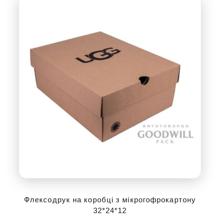
Флексодрук на коробці з мікрогофрокартону
32*24*12