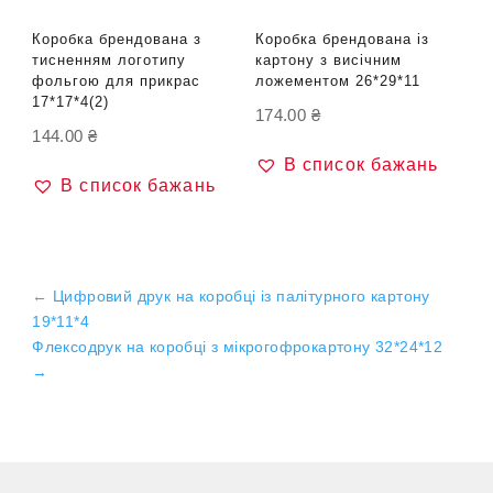
Коробка брендована з
Коробка брендована із
тисненням логотипу
картону з висічним
фольгою для прикрас
ложементом 26*29*11
17*17*4(2)
174.00
₴
144.00
₴
В список бажань
В список бажань
←
Цифровий друк на коробці із палітурного картону
19*11*4
Флексодрук на коробці з мікрогофрокартону 32*24*12
→