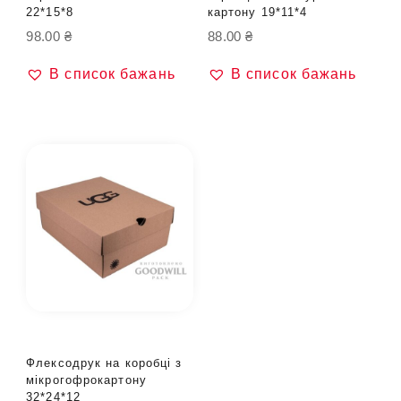
22*15*8
картону 19*11*4
98.00
₴
88.00
₴
В список бажань
В список бажань
Флексодрук на коробці з
мікрогофрокартону
32*24*12