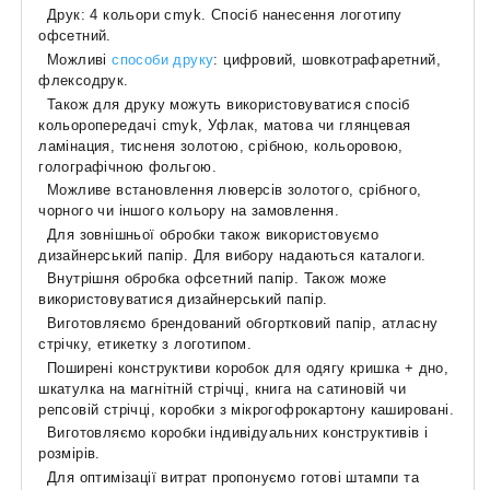
Друк:
4
кольори
cmyk
.
Спосіб нанесення логотипу
офсетний.
Можливі
способи друку
: цифровий,
шовкотрафаретний
,
флексодрук.
Також для друку можуть використовуватися
спосіб
кольоропередачі сmyk
, Уфлак, матова чи глянцевая
ламінация
, т
исненя золотою, срібною, кольоровою
,
голографічною
фольгою.
Можливе встановлення люверсів золотого, срібного,
чорного чи іншого кольору на замовлення.
Для зовнішньої обробки також використовуємо
дизайнерський папір. Для вибору надаються каталоги.
Внутрішня обробка офсетний папір. Також може
використовуватися дизайнерський папір.
Виготовляємо брендований обгортковий папір, атласну
стрічку, етикетку з логотипом.
Поширені конструктиви коробок для одягу кришка + дно,
шкатулка на магнітній стрічці, книга на сатиновій чи
репсовій стрічці, коробки з мікрогофрокартону кашировані.
Виготовляємо коробки
індивідуальних
констру
ктивів
і
розмірів
.
Для оптимізації витрат пропонуємо готові штампи та