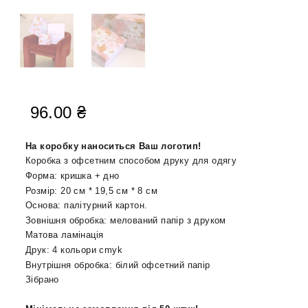
96.00
₴
На коробку наноситься Ваш логотип!
Коробка з офсетним способом друку для одягу
Форма: кришка + дно
Розмір:
20
см *
19,5
см * 8 см
Основа: палітурний картон.
Зовнішня обробка: мелований папір з друком
Матова ламінація
Друк: 4 кол
ьо
ри
cmyk
Внутрішня обробка: білий офсетний папір
Зібрано