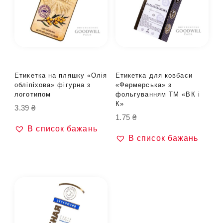
Етикетка на пляшку «Олія
Етикетка для ковбаси
обліпіхова» фігурна з
«Фермерська» з
логотипом
фольгуванням ТМ «ВК і
К»
3.39
₴
1.75
₴
В список бажань
В список бажань