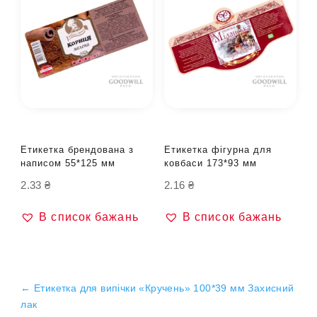
Етикетка брендована з
Етикетка фігурна для
написом 55*125 мм
ковбаси 173*93 мм
2.33
₴
2.16
₴
В список бажань
В список бажань
←
Етикетка для випічки «Кручень» 100*39 мм Захисний
лак