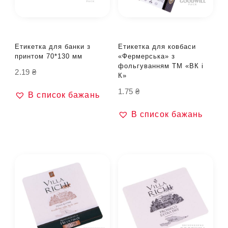
Етикетка для банки з
Етикетка для ковбаси
принтом 70*130 мм
«Фермерська» з
фольгуванням ТМ «ВК і
2.19
₴
К»
1.75
₴
В список бажань
В список бажань