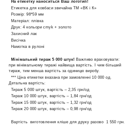
На етикетку наноситься Ваш логотип!
Етикетка
для
ковбаси звичайна ТМ «ВК і К»
Розмір:
98
*
59
мм
Матеріал:
плівка
Друк:
4
кольори сmyk
+ золото
Захисний лак
Висічка
Намотка в рулоні
Мінімальний тираж 5 000 штук!
Важливо враховувати:
при мінімальному тиражі найвища вартість. І чим більший
тираж, тим менша вартість за одиницю виробу.
*** Ціна етикетки вказана при замовленні 10 000 од.
Детальна вартість:
Тираж 5 000 штук, вартість – 2,35
грн/од
Тираж 10 000 штук, вартість – 1,84 грн/од
Тираж 15 000 штук, вартість – 1
,32
грн/од
Тираж 20 000 штук, вартість –
0
,98 грн/од
Вартість виготовлення кліше для друку разово 1 550 грн.