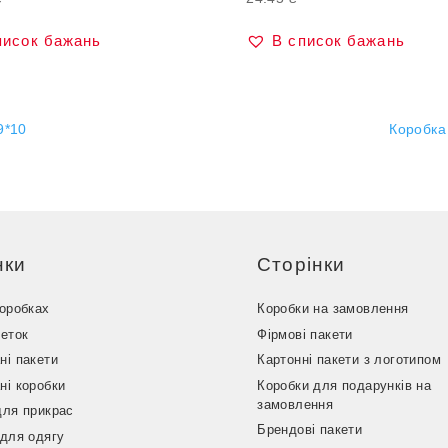
писок бажань
В список бажань
9*10
Коробка
нки
Сторінки
коробках
Коробки на замовлення
кеток
Фірмові пакети
ні пакети
Картонні пакети з логотипом
ні коробки
Коробки для подарунків на
замовлення
для прикрас
Брендові пакети
 для одягу