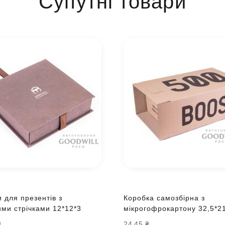
Супутні товари
 для презентів з
Коробка самозбірна з
ми стрічками 12*12*3
мікрогофрокартону 32,5*2
₴
24.45
₴