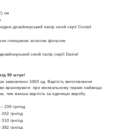
2) см
н
едині дизайнерський папір синій серії Сoctail
ення глянцевою золотою фольгою
н
зайнерський синій папір серіїї Dainel
від 50 штук!
при замовленні 1000 од. Вартість виготовлення
иво враховувати: при мінімальному тиражі найвища
раж, тим менша вартість за одиницю виробу.
 – 238 грн/од
– 262 грн/од
– 310 грн/од
– 382 грн/од