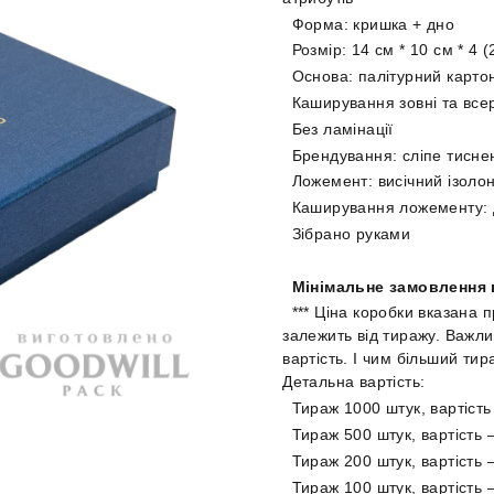
Форма: кришка + дно
Розмір: 14 см * 10 см * 4 (
Основа: палітурний карто
Каширування зовні та всер
Без ламінації
Брендування: сліпе тисн
Ложемент: висічний ізоло
Каширування ложементу: ди
Зібрано руками
Мінімальне замовлення 
*** Ціна коробки вказана 
залежить від тиражу. Важл
вартість. І чим більший ти
Детальна вартість:
Тираж 1000 штук, вартість
Тираж 500 штук, вартість 
Тираж 200 штук, вартість 
Тираж 100 штук, вартість 