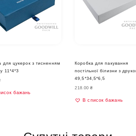
а для цукерок з тисненням
Коробка для пакування
пу 11*4*3
постільної білизни з друк
49,5*34,5*6,5
₴
218.00
₴
писок бажань
В список бажань