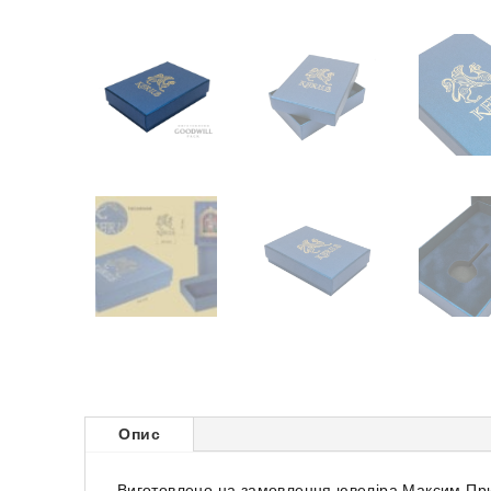
Опис
Виготовлено на замовлення ювеліра Максим При