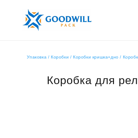
Упаковка
/
Коробки
/
Коробки кришка+дно
/ Коробк
Коробка для рел