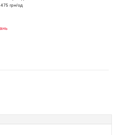
 475 грн/од
жань