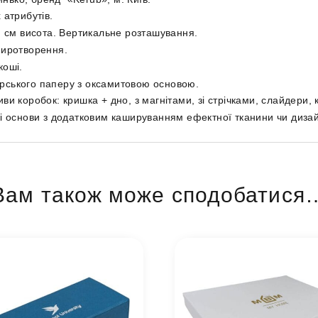
 атрибутів.
) см висота. Вертикальне розташування.
умиротворення.
коші.
рського паперу з оксамитовою основою.
и коробок: кришка + дно, з магнітами, зі стрічками, слайдери,
кі основи з додатковим кашируванням ефектної тканини чи диза
Вам також може сподобатися