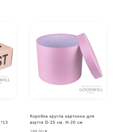
Коробка кругла картонна для
1*13
взуття D-25 см, H-20 см
189.00
₴