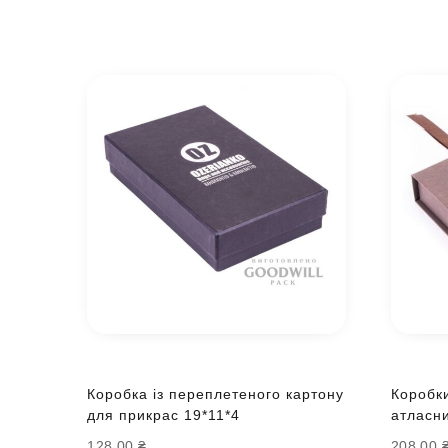
Коробка із переплетеного картону
Коробки
для прикрас 19*11*4
атласни
128.00
₴
208.00