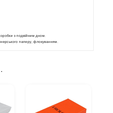
 коробки з подвійним дном.
йнерського паперу, флокуванням.
…