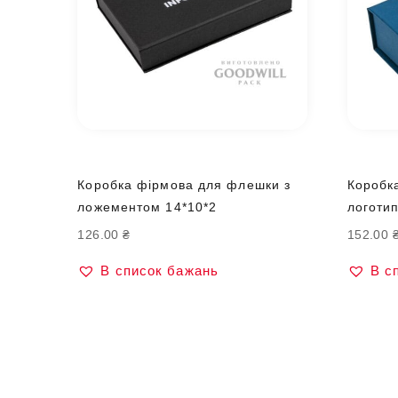
Коробка фірмова для флешки з
Коробк
ложементом 14*10*2
логоти
126.00
₴
152.00
В список бажань
В с