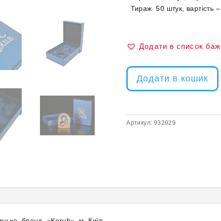
Тираж 50 штук, вартість –
Додати в список ба
Додати в кошик
Артикул:
932929
нько, бренд «Kerub», м. Київ.