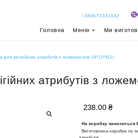
+380672331642
Головна
Меню
Ми вигото
а для релігійних атрибутів з ложементом 14*10*4(2)
ігійних атрибутів з ложем
238.00
₴
На коробку наноситься 
Виготовлена коробка по і
атрибутів