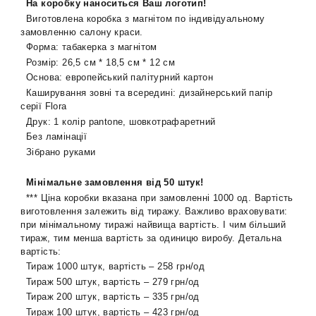
На коробку наноситься Ваш логотип!
Виготовлена коробка з магнітом по індивідуальному
замовленню салону краси.
Форма: табакерка з магнітом
Розмір: 26,5 см * 18,5 см * 12 см
Основа: европейський палітурний картон
Каширування зовні та всередині: дизайнерський папір
серії Flora
Друк: 1 колір pantone, шовкотрафаретний
Без ламінації
Зібрано руками
Мінімальне замовлення від 50 штук!
*** Ціна коробки вказана при замовленні 1000 од. Вартість
виготовлення залежить від тиражу. Важливо враховувати:
при мінімальному тиражі найвища вартість. І чим більший
тираж, тим менша вартість за одиницю виробу. Детальна
вартість:
Тираж 1000 штук, вартість – 258 грн/од
Тираж 500 штук, вартість – 279 грн/од
Тираж 200 штук, вартість – 335 грн/од
Тираж 100 штук, вартість – 423 грн/од