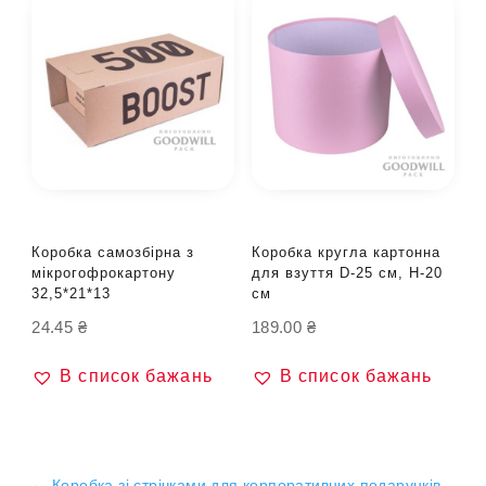
Коробка самозбірна з
Коробка кругла картонна
мікрогофрокартону
для взуття D-25 см, H-20
32,5*21*13
см
24.45
₴
189.00
₴
В список бажань
В список бажань
←
Коробка зі стрічками для корпоративних подарунків