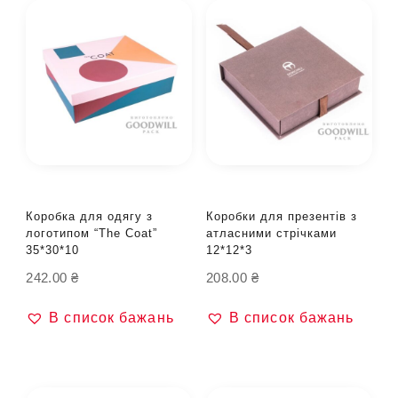
Коробка для одягу з
Коробки для презентів з
логотипом “The Coat”
атласними стрічками
35*30*10
12*12*3
242.00
₴
208.00
₴
В список бажань
В список бажань