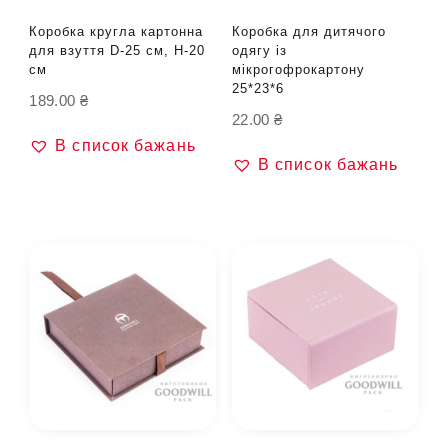
Коробка кругла картонна
Коробка для дитячого
для взуття D-25 см, H-20
одягу із
см
мікрогофрокартону
25*23*6
189.00
₴
22.00
₴
В список бажань
В список бажань