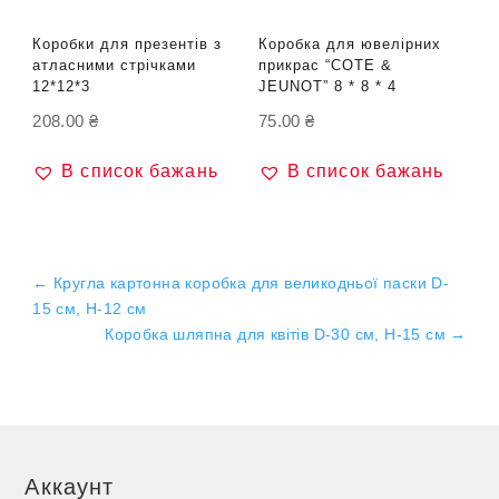
Коробки для презентів з
Коробка для ювелірних
атласними стрічками
прикрас “COTE &
12*12*3
JEUNOT” 8 * 8 * 4
208.00
₴
75.00
₴
В список бажань
В список бажань
←
Кругла картонна коробка для великодньої паски D-
15 см, H-12 см
Коробка шляпна для квітів D-30 см, H-15 см
→
Аккаунт