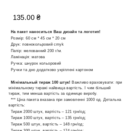
135.00
₴
На пакет наноситься Ваш дизайн та логотип!
Розмір:
6
0 см * 4
5
см * 2
0
см
Друк: повнокольровий cmyk
Папір: мелованний 200 г/м.
Ламінація: матова
Ручка: шнурок кольоровий
Ручки та дно додатково укріплені картоном
Мінімальный тираж 100 штук!
Важливо враховувати: при
мінімальному тиражі найвища вартість. І чим більший
тираж, тим менша вартість за одиницю виробу.
*** Ціна пакета вказана при замовленні 1000 од. Детальна
вартість:
Тираж 2000 штук, вартість – 121 грн/од;
Тираж 1000 штук, вартість – 135 грн/од;
Тираж 500 штук, вартість – 148 грн/од;
Тираж 300 штук, вартість – 174 грн/од;