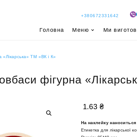
+380672331642
Головна
Меню
Ми вигото
а «Лікарська» ТМ «ВК і К»
овбаси фігурна «Лікарсь
1.63
₴
На наклейку наноситься
Етикетка для лікарської к