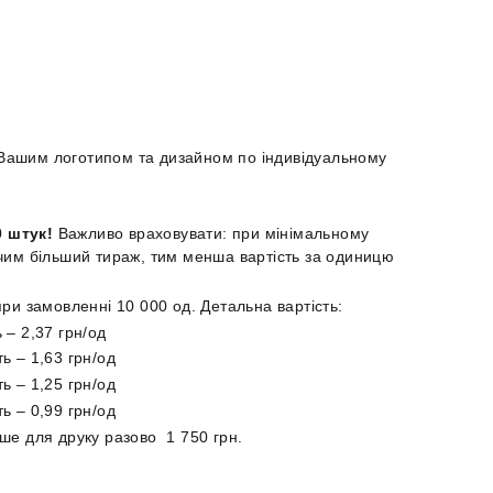
Вашим логотипом та дизайном по індивідуальному
0 штук!
Важливо враховувати: при мінімальному
 чим більший тираж, тим менша вартість за одиницю
 при замовленні 10 000 од. Детальна вартість:
 – 2,37 грн/од
ь – 1,63 грн/од
ь – 1,25 грн/од
ь – 0,99 грн/од
іше для друку разово 1 750 грн.