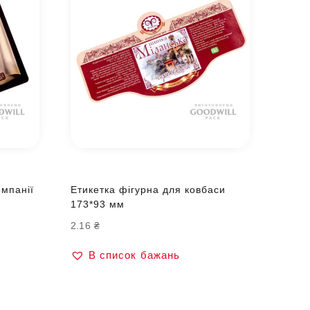
омпанії
Етикетка фігурна для ковбаси
173*93 мм
2.16
₴
В список бажань