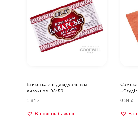
Етикетка з індивідуальним
Самокл
дизайном 98*59
«Студі
1.84
₴
0.34
₴
В список бажань
В с