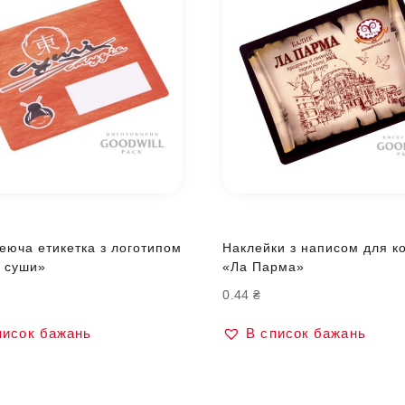
еюча етикетка з логотипом
Наклейки з написом для к
я суши»
«Ла Парма»
0.44
₴
писок бажань
В список бажань