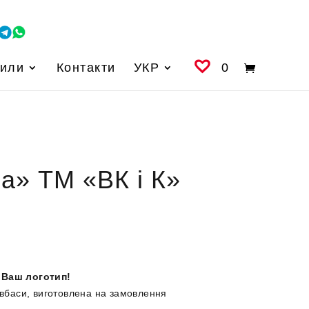
вили
Контакти
УКР
0
ка» ТМ «ВК і К»
 Ваш логотип!
овбаси, виготовлена на замовлення