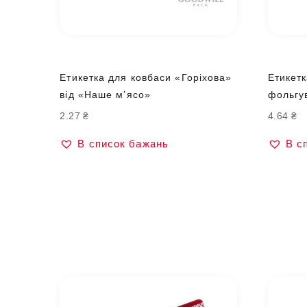
Етикетка для ковбаси «Горіхова»
Етикетк
від «Наше м’ясо»
фольгу
2.27
₴
4.64
₴
В список бажань
В с