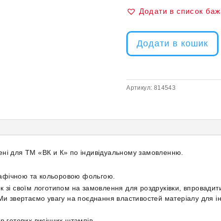
Додати в список ба
Додати в кошик
Артикул:
814543
ені для ТМ «ВК и К» по індивідуальному замовленню.
рафічною та кольоровою фольгою.
к зі своїм логотипом на замовлення для роздруківки, впровадит
 Ми звертаємо увагу на поєднання властивостей матеріалу для ін
р готових висічних штампів.