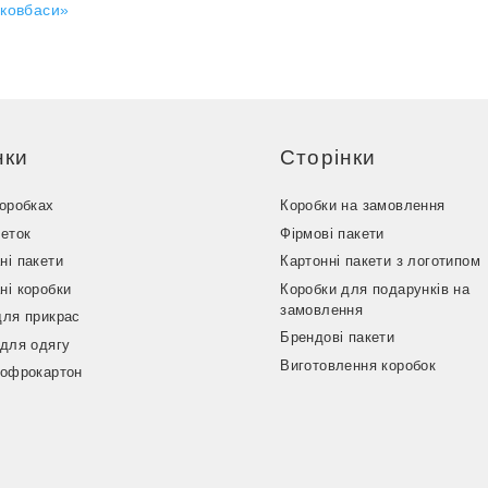
 ковбаси»
нки
Сторінки
коробках
Коробки на замовлення
кеток
Фірмові пакети
ні пакети
Картонні пакети з логотипом
ні коробки
Коробки для подарунків на
замовлення
для прикрас
Брендові пакети
 для одягу
Виготовлення коробок
гофрокартон