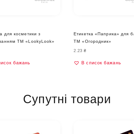
а для косметики з
Етикетка «Паприка» для б
ванням ТМ «LookyLook»
ТМ «Огородник»
2.23
₴
писок бажань
В список бажань
Супутні товари