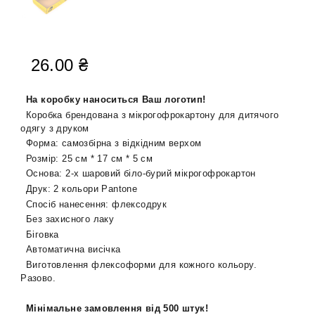
26.00
₴
На коробку наноситься Ваш логотип!
Коробка брендована з мікрогофрокартону
для дитячого
одягу з друком
Форма:
самозбірна з відкідним верхом
Розмір:
25
см *
17
см *
5
см
Основа: 2-х шаровий біло-бурий мікрогофрокартон
Друк: 2 кольори
Pantone
Спосіб нанесення: флексодрук
Без захисного лаку
Біговка
Автоматична в
исічка
Виготовлення флексоформи для кожного кольору.
Разово.
Мінімальне замовлення від 500 штук!