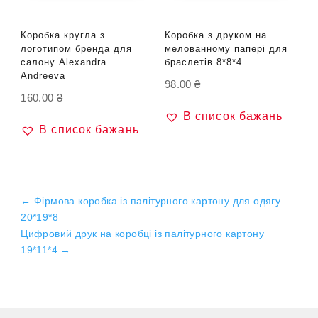
Коробка кругла з
Коробка з друком на
логотипом бренда для
мелованному папері для
салону Alexandra
браслетів 8*8*4
Andreeva
98.00
₴
160.00
₴
В список бажань
В список бажань
←
Фірмова коробка із палітурного картону для одягу
20*19*8
Цифровий друк на коробці із палітурного картону
19*11*4
→