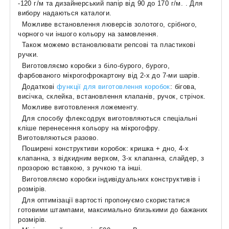
-120 г/м та дизайнерський папір від 90 до 170 г/м. . Для
вибору надаються каталоги.
Можливе встановлення люверсів золотого, срібного,
чорного чи іншого кольору на замовлення.
Також можемо встановлювати репсові та пластикові
ручки.
Виготовляємо коробки з біло-бурого, бурого,
фарбованого мікрогофрокартону від 2-х до 7-ми шарів.
Додаткові
функції для виготовлення коробок
: бігова,
висічка, склейка, встановлення клапанів, ручок, стрічок.
Можливе виготовлення ложементу.
Для способу флексодрук виготовляються спеціальні
кліше перенесення кольору на мікрогофру.
Виготовляються разово.
Поширені конструктиви коробок: кришка + дно, 4-х
клапанна, з відкидним верхом, 3-х клапанна, слайдер, з
прозорою вставкою, з ручкою та інші.
Виготовляємо коробки індивідуальних конструктивів і
розмірів.
Для оптимізації вартості пропонуємо скористатися
готовими штампами, максимально близькими до бажаних
розмірів.