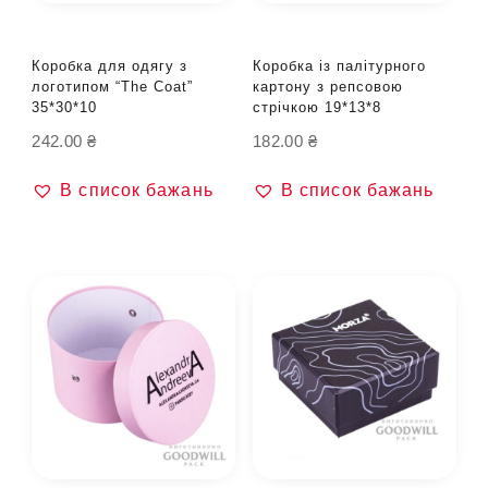
Коробка для одягу з
Коробка із палітурного
логотипом “The Coat”
картону з репсовою
35*30*10
стрічкою 19*13*8
242.00
₴
182.00
₴
В список бажань
В список бажань