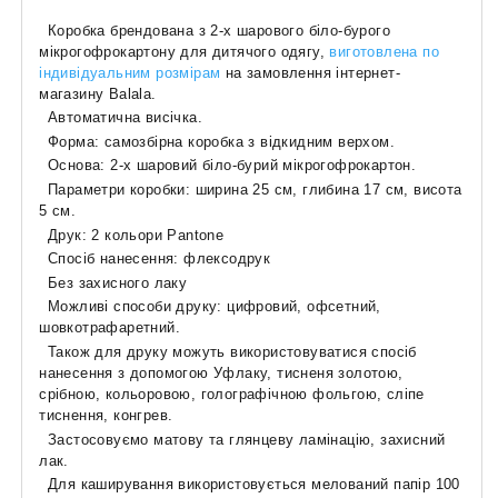
Коробка брендована з 2-х шарового біло-бурого
мікрогофрокартону для дитячого одягу,
виготовлена по
індивідуальним розмірам
на замовлення інтернет-
магазину Balala.
Автоматична висічка.
Форма: самозбірна коробка з відкидним верхом.
Основа: 2-х шаровий біло-бурий мікрогофрокартон.
Параметри коробки: ширина 25 см, глибина 17 см, висота
5 см.
Друк: 2 кольори Pantone
Спосіб нанесення: флексодрук
Без захисного лаку
Можливі способи друку: цифровий, офсетний,
шовкотрафаретний.
Також для друку можуть використовуватися спосіб
нанесення з допомогою Уфлаку, тисненя золотою,
срібною, кольоровою, голографічною фольгою, сліпе
тиснення, конгрев.
Застосовуємо матову та глянцеву ламінацію, захисний
лак.
Для каширування використовується мелований папір 100