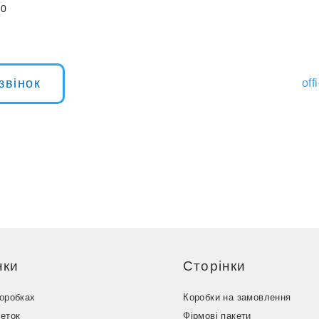
00
звінок
of
нки
Сторінки
коробках
Коробки на замовлення
кеток
Фірмові пакети