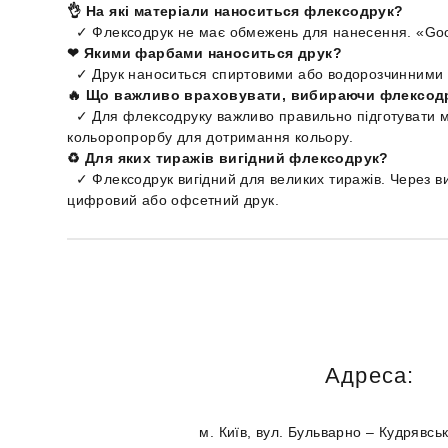
👌 На які матеріали наноситься флексодрук?
✓ Флексодрук не має обмежень для нанесення. «Goodw
❤ Якими фарбами наноситься друк?
✓ Друк наноситься спиртовими або водорозчинними ф
🔥 Що важливо враховувати, вибираючи флексод
✓ Для флексодруку важливо правильно підготувати м
кольоропрорбу для дотримання кольору.
♻ Для яких тиражів вигідний флексодрук?
✓ Флексодрук вигідний для великих тиражів. Через 
цифровий або офсетний друк.
Адреса:
м. Київ, вул. Бульварно – Кудрявсь