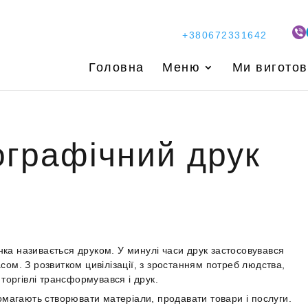
+380672331642
Головна
Меню
Ми вигото
графічний друк
нка називається друком. У минулі часи друк застосовувався
сом. З розвитком цивілізації, з зростанням потреб людства,
оргівлі трансформувався і друк.
опомагають створювати матеріали, продавати товари і послуги.