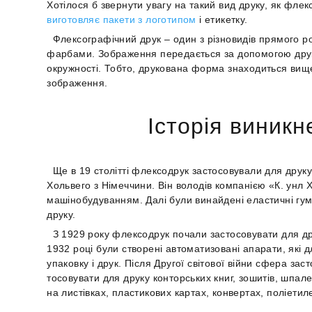
Хотілося б звернути увагу на такий вид друку, як фле
виготовляє пакети з логотипом
і етикетку.
Флексографічний друк – один з різновидів прямого р
фарбами. Зображення передається за допомогою друк
окружності. Тобто, друкована форма знаходиться вище
зображення.
Історія виник
Ще в 19 столітті флексодрук застосовували для дру
Хольвего з Німеччини. Він володів компанією «К. унл 
машінобудуванням. Далі були винайдені еластичні гу
друку.
З 1929 року флексодрук почали застосовувати для др
1932 році були створені автоматизовані апарати, які д
упаковку і друк. Після Другої світової війни сфера за
тосовувати для друку конторських книг, зошитів, шпале
на листівках, пластикових картах, конвертах, поліетил