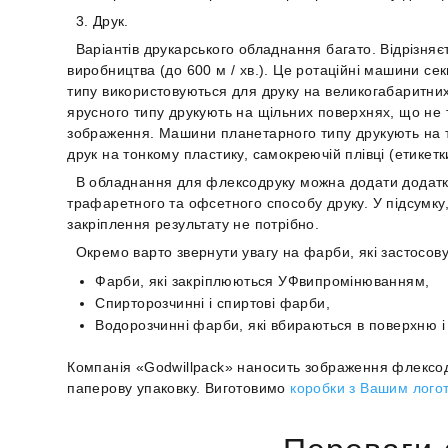
3. Друк.
Варіантів друкарського обладнання багато. Відрізняє
виробництва (до 600 м / хв.). Це ротаційні машини се
типу використовуються для друку на великогабаритни
ярусного типу друкують на щільних поверхнях, що не т
зображення. Машини планетарного типу друкують на т
друк на тонкому пластику, самокреючій плівці (етикетк
В обладнання для флексодруку можна додати додатко
трафаретного та офсетного способу друку. У підсумку
закріплення результату не потрібно.
Окремо варто звернути увагу на фарби, які застосов
Фарби, які закріплюються УФвипромінюванням,
Спирторозчинні і спиртові фарби,
Водорозчинні фарби, які вбираються в поверхню і
Компанія «Godwillpack» наносить зображення флексодр
паперову упаковку. Виготовимо
коробки з Вашим лого