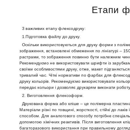
Етапи ф
3 важливих етапу флексодруку:
1.Підготовка файлу до друку.
Оскільки використовуються для друку форми з полім
зображення, встановлені обмеження по лініатурі – 150
растрами, то зображення повинно бути належним чино
Рекомендуємо не використовувати шрифти із зарубками,
своїми особливостями друку, отже, макет підганяєтьс
тривалий час. Чіткі нормативи по фарбах для флексодру
друку кольорів. Рекомендуємо використовувати кольор
передає кольори і дозволяє друкарям виконати робот
2. Виготовлення флексоформ.
Друкована форма або кліше – це полімерна пластина, 
Матеріали різні по товщині, жорсткості, стійкі до лак
способом. Для аналогового способу потрібне спеціал
допомогою хімічних реактивів. Після виготовлення кл
багаторазового використання при правильному догляді 