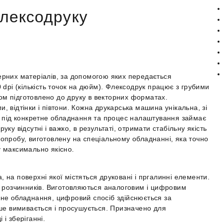
лексодруку
ерних матеріалів, за допомогою яких передається
 dpi (кількість точок на дюйм). Флексодрук працює з грубими
м підготовлено до друку в векторних форматах.
 відтінки і півтони. Кожна друкарська машина унікальна, зі
я під конкретне обладнання та процес налаштування займає
ку відсутні і важко, в результаті, отримати стабільну якість
опробу, виготовлену на спеціальному обладнанні, яка точно
у максимально якісно.
на поверхні якої містяться друковані і пргалинні елементи.
ів і розчинників. Виготовляються аналоговим і цифровим
ьне обладнання, цифровий спосіб здійснюється за
іше вимивається і просушується. Призначено для
і зберіганні.