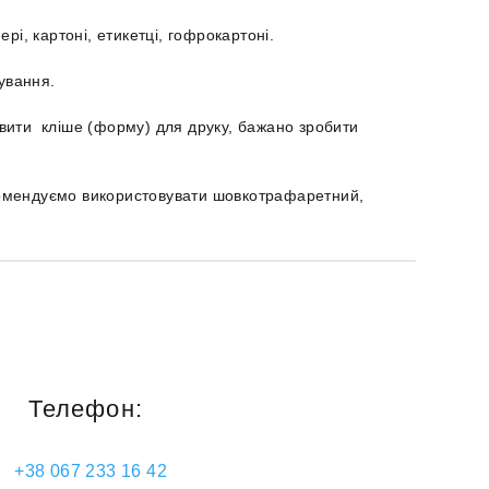
, картоні, етикетці, гофрокартоні.
ування.
овити кліше (форму) для друку, бажано зробити
комендуємо використовувати шовкотрафаретний,
Телефон:
+38 067 233 16 42