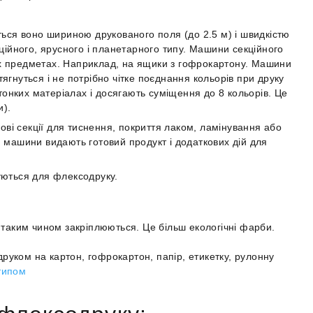
ться воно шириною друкованого поля (до 2.5 м) і швидкістю
кційного, ярусного і планетарного типу. Машини секційного
х предметах. Наприклад, на ящики з гофрокартону. Машини
ягнуться і не потрібно чітке поєднання кольорів при друку
онких матеріалах і досягають суміщення до 8 кольорів. Це
и).
ві секції для тиснення, покриття лаком, ламінування або
, машини видають готовий продукт і додаткових дій для
уються для флексодруку.
 таким чином закріплюються. Це більш екологічні фарби.
уком на картон, гофрокартон, папір, етикетку, рулонну
типом