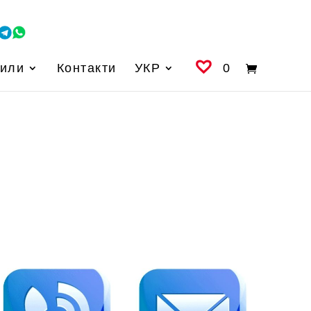
вили
Контакти
УКР
0