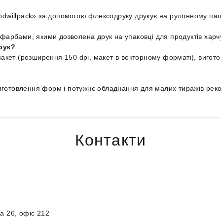
illpack» за допомогою флексодруку друкує на рулонному папері
арбами, якими дозволена друк на упаковці для продуктів харч
рук?
акет (розширення 150 dpi, макет в векторному форматі), вигот
виготовлення форм і потужнє обладнання для малих тиражів ре
Контакти
ка 26, офіс 212